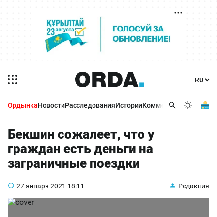
Ордынка
Новости
Расследования
Истории
Комментарии
Бизнес 
Бекшин сожалеет, что у
граждан есть деньги на
заграничные поездки
27 января 2021
18:11
Редакция