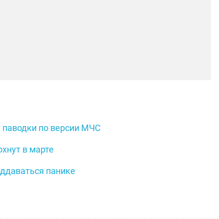
т паводки по версии МЧС
хнут в марте
оддаваться панике