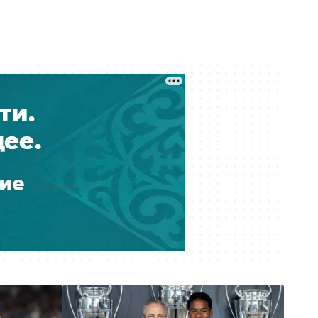
Украина пообещала США
не атаковать инфраструктуру
КТК — СМИ