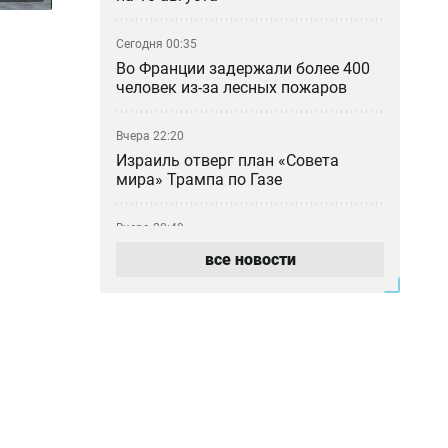
Сегодня 00:35
Во Франции задержали более 400
человек из-за лесных пожаров
Вчера 22:20
Израиль отверг план «Совета
мира» Трампа по Газе
Вчера 20:49
За неделю в Казахстане
все новости
произошло 47 лесных пожаров
Вчера 19:05
Ахалтекинку Акжан из
президентской конюшни впервые
показали на просторах степи
Вчера 18:23