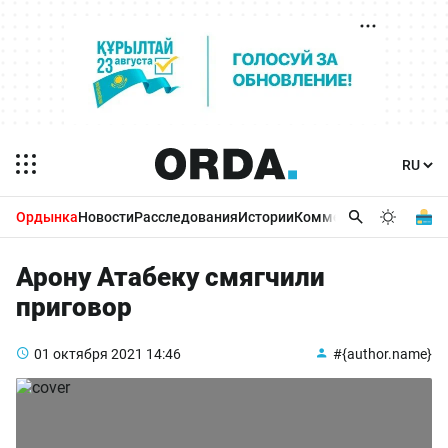
Ордынка
Новости
Расследования
Истории
Комментарии
Бизнес 
Арону Атабеку смягчили
приговор
01 октября 2021
14:46
#{author.name}