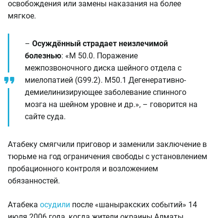
освобождения или замены наказания на более
мягкое.
–
Осуждённый страдает неизлечимой
болезнью
: «М 50.0. Поражение
межпозвоночного диска шейного отдела с
миелопатией (G99.2). M50.1 Дегенеративно-
демиелинизирующее заболевание спинного
мозга на шейном уровне и др.», – говорится на
сайте суда.
Атабеку смягчили приговор и заменили заключение в
тюрьме на год ограничения свободы с установлением
пробационного контроля и возложением
обязанностей.
Атабека
осудили
после «шаныракских событий» 14
июля 2006 года, когда жители окраины Алматы