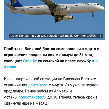
Фото: Konstantin Von Wedelstaedt / Wikimedia Commons, GFDL 1.2
Полёты на Ближний Восток заморожены с марта и
ограничения продлены как минимум до 31 мая,
сообщает
Orda.kz
со ссылкой на пресс-службу
Air
Astana
.
Из-за напряжённой ситуации на Ближнем Востоке
ограничения
действуют
с марта. Это уже не первое
продление. Ранее рейсы из Алматы и
Астаны
приостановили
до 30 апреля, теперь сроки
сдвинули ещё на месяц.