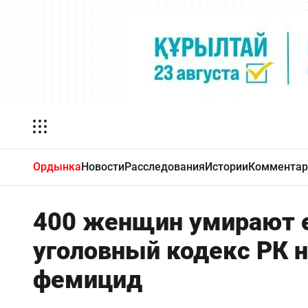
Ордынка
Новости
Расследования
Истории
Комментар
400 женщин умирают е
уголовный кодекс РК 
фемицид