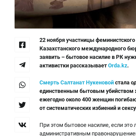
22 ноября участницы феминистского
Казахстанского международного бюр
заявить – бытовое насилие в РК нуж
активистки рассказывает
Orda.kz
.
Смерть Салтанат Нукеновой
стала о
единственным бытовым убийством 
ежегодно около 400 женщин погибаю
от систематических избиений и секс
При этом бытовое насилие, если это 
административным правонарушением