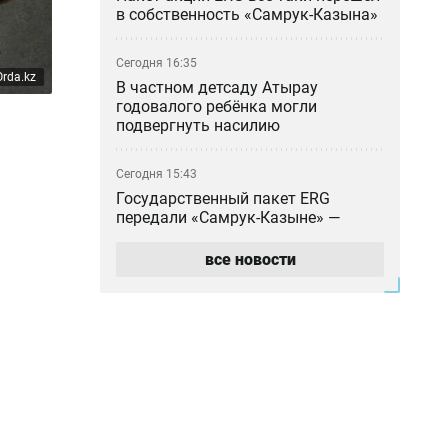
в собственность «Самрук-Казына»
Сегодня 16:35
rda.kz
В частном детсаду Атырау
годовалого ребёнка могли
подвергнуть насилию
Сегодня 15:43
Государственный пакет ERG
передали «Самрук-Казыне» —
экономист
все новости
Сегодня 15:00
Мировые звёзды «критикуют»
Казахстан: в соцсетях
распространили новую волну
дипфейков
Сегодня 14:03
Выбиты зубы, сломана челюсть: