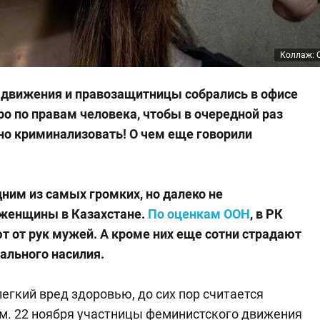
Коллаж: O
 движения и правозащитницы собрались в офисе
о по правам человека, чтобы в очередной раз
но криминализовать! О чем еще говорили
дним из самых громких, но далеко не
женщины в Казахстане.
По оценкам ООН
, в РК
т от рук мужей. А кроме них еще сотни страдают
уального насилия.
легкий вред здоровью, до сих пор считается
. 22 ноября участницы феминистского движения