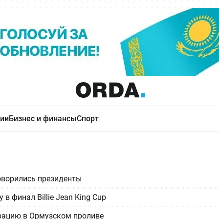
ии
Бизнес и финансы
Спорт
говорились президенты
в финал Billie Jean King Cup
рацию в Ормузском проливе