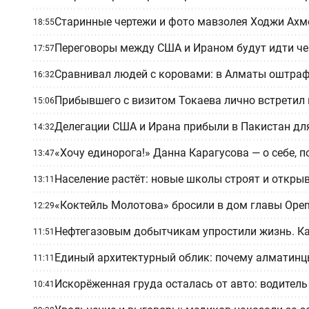
Старинные чертежи и фото мавзолея Ходжи Ахм
18:55
Переговоры между США и Ираном будут идти че
17:57
Сравнивал людей с коровами: в Алматы оштраф
16:32
Прибывшего с визитом Токаева лично встретил
15:06
Делегации США и Ирана прибыли в Пакистан дл
14:32
«Хочу единорога!» Данна Карагусова — о себе, 
13:47
Население растёт: новые школы строят и откры
13:11
«Коктейль Молотова» бросили в дом главы Ope
12:29
Нефтегазовым добытчикам упростили жизнь. Ка
11:51
Единый архитектурный облик: почему алматинц
11:11
Искорёженная груда осталась от авто: водитель
10:41