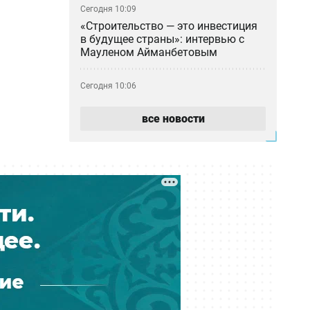
Сегодня 10:09
«Строительство — это инвестиция
в будущее страны»: интервью с
Мауленом Айманбетовым
Сегодня 10:06
Госгрант не достался: какие ещё
варианты учиться бесплатно есть
все новости
у абитуриентов Казахстана
Сегодня 09:00
Тридцать лет с печками: почему 17
домов в Молодёжном так и не
подключили к центральному
отоплению
Сегодня 07:56
Ждали 15 лет, а живут без газа:
новосёлы в Актобе пожаловались
на квартиры по госпрограмме