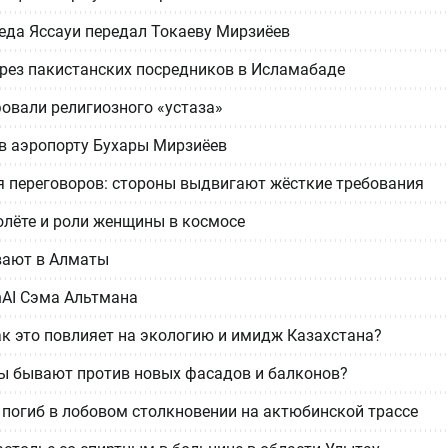
еда Яссауи передал Токаеву Мирзиёев
рез пакистанских посредников в Исламабаде
овали религиозного «устаза»
 в аэропорту Бухары Мирзиёев
я переговоров: стороны выдвигают жёсткие требования
полёте и роли женщины в космосе
вают в Алматы
nAI Сэма Альтмана
к это повлияет на экологию и имидж Казахстана?
ы бывают против новых фасадов и балконов?
 погиб в лобовом столкновении на актюбинской трассе