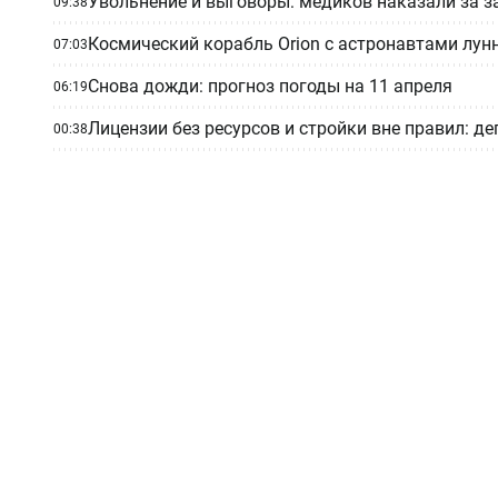
Увольнение и выговоры: медиков наказали за з
09:38
Космический корабль Orion с астронавтами лун
07:03
Снова дожди: прогноз погоды на 11 апреля
06:19
Лицензии без ресурсов и стройки вне правил: д
00:38