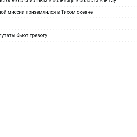
астолье со спиртным в больнице в области Улытау
ной миссии приземлился в Тихом океане
епутаты бьют тревогу