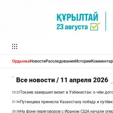
Ордынка
Новости
Расследования
Истории
Комментар
Все новости / 11 апреля 2026
Токаев завершил визит в Узбекистан: о чём до
23:23
Путинцева принесла Казахстану победу и путёвку 
21:56
На фоне переговоров с Ираном США начали опе
20:38