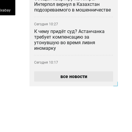
Интерпол вернул в Казахстан
подозреваемого в мошенничестве
ixabay
Сегодня 10:27
К чему придёт суд? Астанчанка
требует компенсацию за
утонувшую во время ливня
иномарку
Сегодня 10:17
Почти 180 млрд тенге за полгода:
почему казахстанцы всё больше
все новости
тратят на ремонт авто
Сегодня 09:46
Блогер-миллионник Кайсар Камза
летит домой под конвоем
Сегодня 08:59
Прикладная криптография и