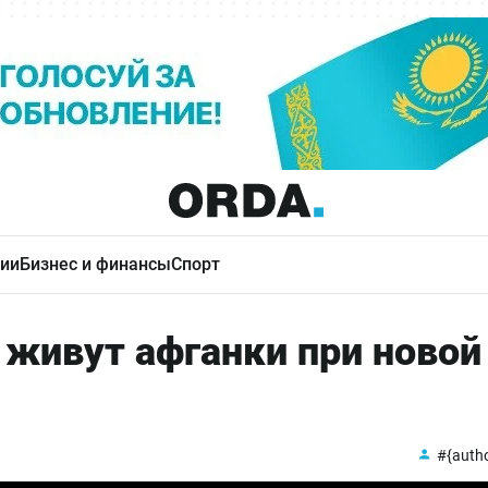
ии
Бизнес и финансы
Спорт
 живут афганки при новой
#{auth