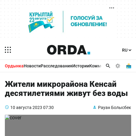
Ордынка
Новости
Расследования
Истории
Комментарии
Бизнес 
Жители микрорайона Кенсай
десятилетиями живут без воды
10 августа 2023
07:30
Рауан Болысбек