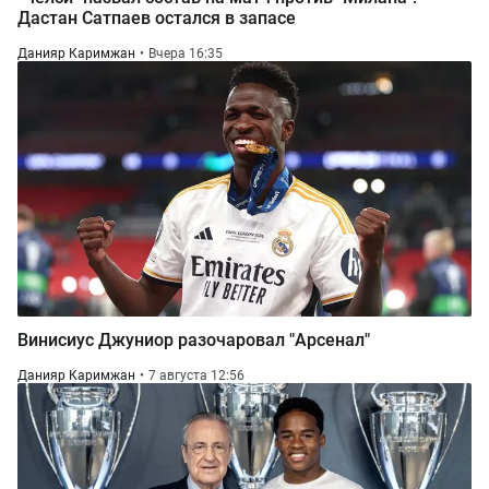
Дастан Сатпаев остался в запасе
Данияр Каримжан
Вчера 16:35
Винисиус Джуниор разочаровал "Арсенал"
Данияр Каримжан
7 августа 12:56