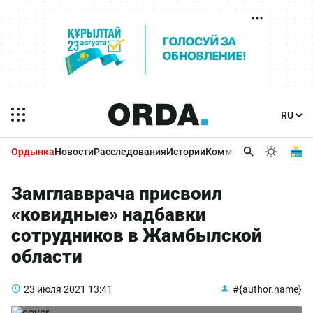
Ордынка
Новости
Расследования
Истории
Комментарии
Бизнес 
Замглавврача присвоил
«ковидные» надбавки
сотрудников в Жамбылской
области
23 июля 2021
13:41
#{author.name}