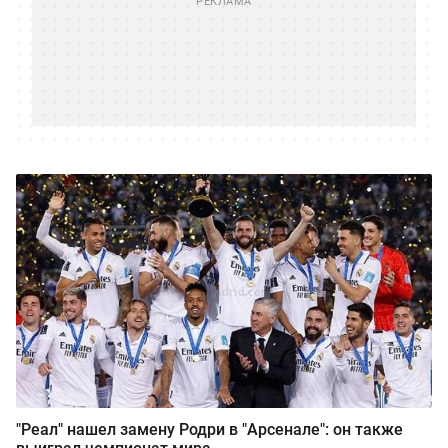
"Реал" нашел замену Родри в "Арсенале": он также