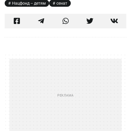
Нацфонд – детям
сенат