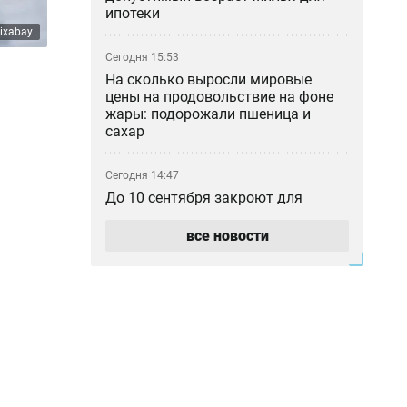
ипотеки
ixabay
Сегодня 15:53
На сколько выросли мировые
цены на продовольствие на фоне
жары: подорожали пшеница и
сахар
Сегодня 14:47
До 10 сентября закроют для
движения часть шоссе Коргалжын
в Астане
все новости
Сегодня 13:41
Новый пассажирский поезд с
интернетом Starlink начал ходить
из Астаны в Аркалык
Сегодня 12:54
Казино построят в Алматинской