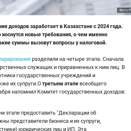
Фото P
ия доходов заработает в Казахстане с 2024 года.
 коснутся новые требования, о чем именно
какие суммы вызовут вопросы у налоговой.
ларирования
разделили на четыре этапа. Сначала
арственных служащих и приравненных к ним лиц. В
отники государственных учреждений и
кже их супруги.
О
третьем этапе
всеобщего
абря напомнил Комитет государственных доходов:
ьем этапе предоставить "Декларации об
жны представители бизнеса и их супруги,
стники) юридических лиц и ИП. Эта