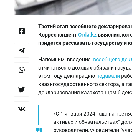
Третий этап всеобщего декларирован
Корреспондент
Orda.kz
выяснил, кого
придется рассказать государству и 
Напомним, введение
всеобщего дек
отчитаться о доходах обязали госуд
этом году декларацию
подавали
раб
квазигосударственного сектора, а та
декларирования казахстанцам 6 дек
«С 1 января 2024 года на трет
активах и обязательствах" дол
руководители, учредители (уча