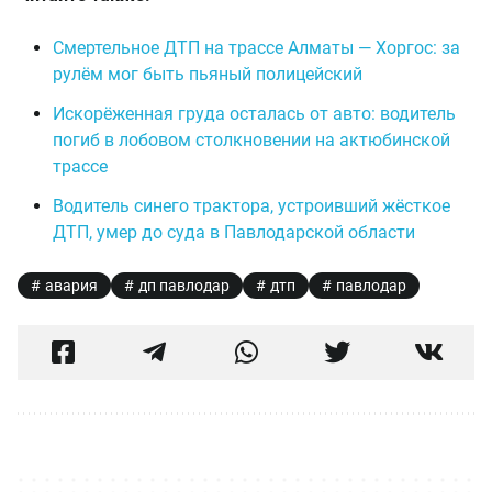
Смертельное ДТП на трассе Алматы — Хоргос: за
рулём мог быть пьяный полицейский
Искорёженная груда осталась от авто: водитель
погиб в лобовом столкновении на актюбинской
трассе
Водитель синего трактора, устроивший жёсткое
ДТП, умер до суда в Павлодарской области
авария
дп павлодар
дтп
павлодар