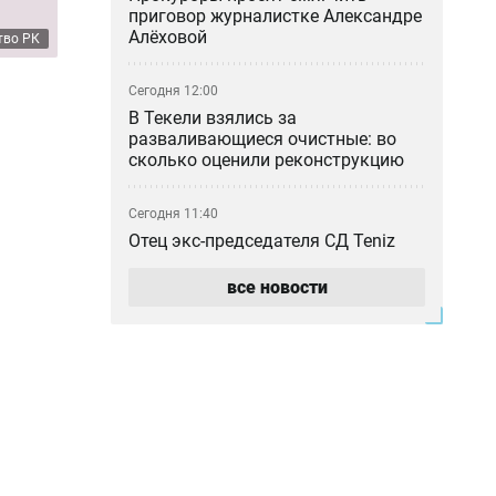
приговор журналистке Александре
Алёховой
тво РК
Сегодня 12:00
В Текели взялись за
разваливающиеся очистные: во
сколько оценили реконструкцию
Сегодня 11:40
Отец экс-председателя СД Teniz
Capital выкупил российскую МФО
все новости
Сегодня 11:36
Выставка «Город и время»: билет в
счастливое детство
Сегодня 11:06
Дозорные, мотопатрули и оружие:
в Кызылординской области нашли
подпольный золотой прииск