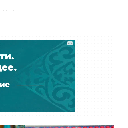
Сегодня 00:34
В Казахстане за день произошло
10 лесных пожаров
Вчера 22:22
Вместо восстановления — военный
объект: первый контракт «Совет
мира» Трампа по Газе
Вчера 21:12
В Алматы задержали мужчину с
170 свёртками наркотиков
Вчера 20:07
Двух туристов из России спасли в
горах Алматинской области
Вчера 18:54
Дело о гибели Сании
Жубанышевой: в Шымкенте