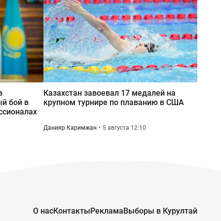
освободили из-под стражи
дежурного ИВС
з
Казахстан завоевал 17 медалей на
й бой в
крупном турнире по плаванию в США
ссионалах
Данияр Каримжан
5 августа 12:10
О нас
Контакты
Реклама
Выборы в Курултай