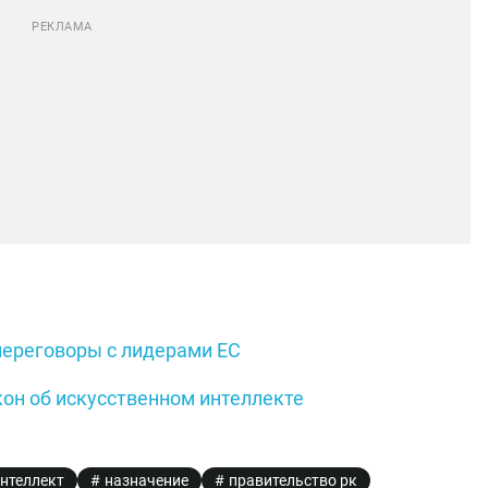
переговоры с лидерами ЕС
кон об искусственном интеллекте
нтеллект
назначение
правительство рк