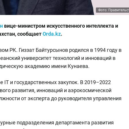
Фото: Правительс
ен
вице-министром искусственного интеллекта и
ахстан, сообщает
Orda.kz
.
ом РК. Гиззат Байтурсынов родился в 1994 году в
анский университет технологий и инноваций в
идическую академию имени Кунаева.
е IT и государственных закупок. В 2019–2022
вого развития, инноваций и аэрокосмической
лжности от эксперта до руководителя управления
ктурные подразделения департамента развития