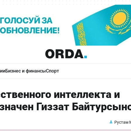
ии
Бизнес и финансы
Спорт
ственного интеллекта и
значен Гиззат Байтурсын
Рустам 