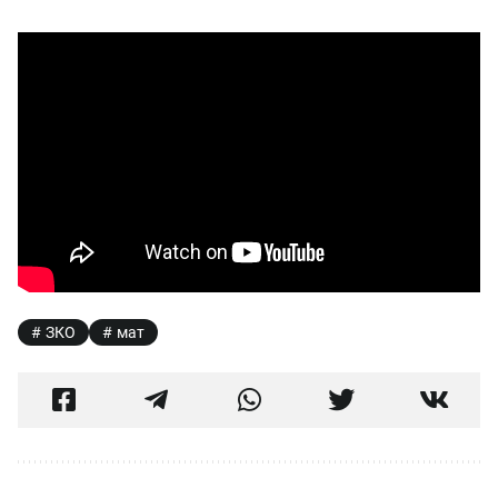
ЗКО
мат