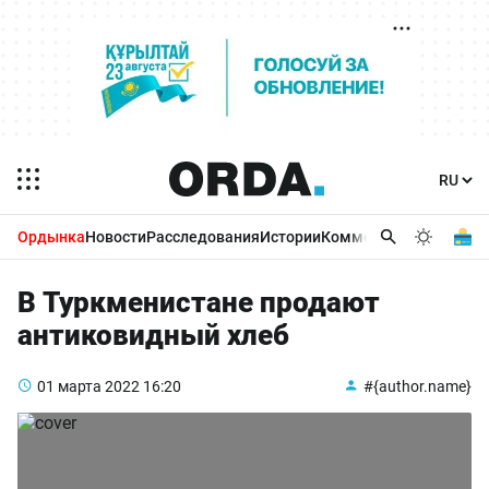
Ордынка
Новости
Расследования
Истории
Комментарии
Бизнес 
В Туркменистане продают
антиковидный хлеб
01 марта 2022
16:20
#{author.name}