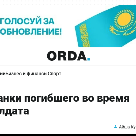
ии
Бизнес и финансы
Спорт
анки погибшего во время
олдата
Айша Ку