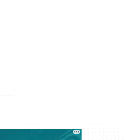
Госгрант не достался: какие ещё
варианты учиться бесплатно есть
у абитуриентов Казахстана
Сегодня 09:00
Тридцать лет с печками: почему 17
домов в Молодёжном так и не
подключили к центральному
отоплению
Сегодня 07:56
Ждали 15 лет, а живут без газа:
новосёлы в Актобе пожаловались
на квартиры по госпрограмме
Сегодня 07:00
Снова жарко — прогноз погоды
на 8 августа
Сегодня 01:00