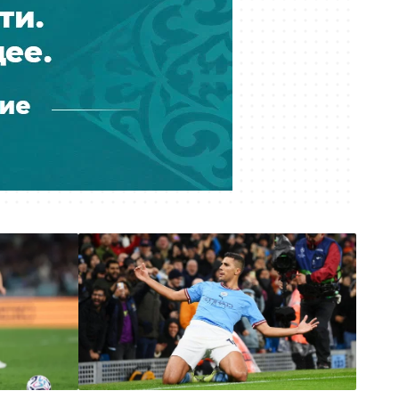
Украли более шести млрд тенге
при реконструкции водовода: в
Атырау вынесли приговор
Вчера 23:30
Баскетбольный клуб «Астана»
остался без финансирования —
игроки обратились к Токаеву
Вчера 22:00
Казахстанским учёным упростили
работу в странах ЕАЭС
Вчера 21:00
Где голосовать на выборах в
Курултай? Казахстанцы могут
проверить свой участок
Вчера 20:00
«Мы не подтверждаем»: глава КМГ
прокомментировал проект с