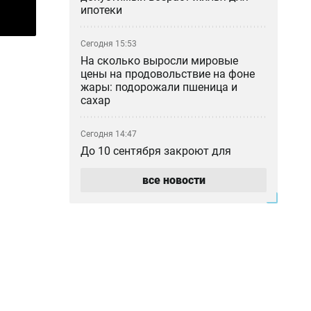
ипотеки
Сегодня 15:53
На сколько выросли мировые
цены на продовольствие на фоне
жары: подорожали пшеница и
сахар
Сегодня 14:47
До 10 сентября закроют для
движения часть шоссе Коргалжын
в Астане
все новости
Сегодня 13:41
Новый пассажирский поезд с
интернетом Starlink начал ходить
из Астаны в Аркалык
Сегодня 12:54
Казино построят в Алматинской