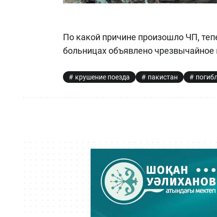
По какой причине произошло ЧП, теп
больницах объявлено чрезвычайное
крушение поезда
пакистан
погиб