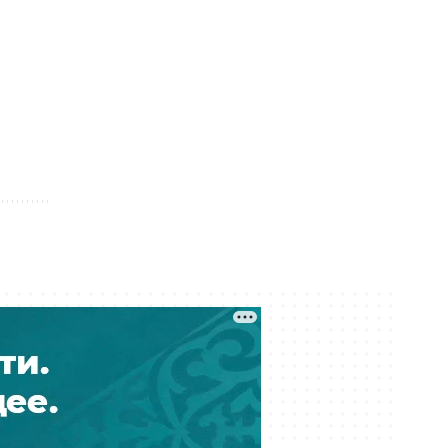
подозреваемого в мошенничестве
Сегодня 10:27
К чему придёт суд? Астанчанка
требует компенсацию за
утонувшую во время ливня
иномарку
Сегодня 10:17
Почти 180 млрд тенге за полгода:
почему казахстанцы всё больше
тратят на ремонт авто
Сегодня 09:46
Блогер-миллионник Кайсар Камза
летит домой под конвоем
Сегодня 08:59
Прикладная криптография и
нейросети: как будут изучать ИИ в
казахстанских школах