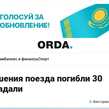
ии
Бизнес и финансы
Спорт
шения поезда погибли 30
адали
Виктория