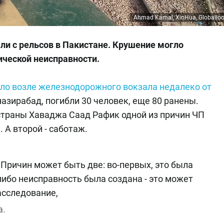
Ahmad Kamal, XinHua, Globalloo
ли с рельсов в Пакистане. Крушение могло
ической неисправности.
ло возле железнодорожного вокзала недалеко от
азирабад, погибли 30 человек, еще 80 ранены.
страны Хаваджа Саад Рафик одной из причин ЧП
 А второй - саботаж.
Причин может быть две: во-первых, это была
ибо неисправность была создана - это может
асследование,
а.