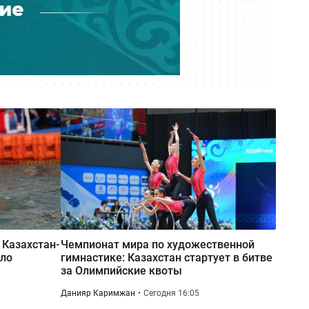
Сегодня 08:37
Бэби-бум в зоопарке Караганды:
сразу у нескольких животных
родились малыши
Казахстан-
Чемпионат мира по художественной
оло
гимнастике: Казахстан стартует в битве
за Олимпийские квоты
Данияр Каримжан
Сегодня 16:05