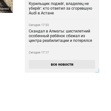
Курильщик поджёг, владелец не
уберёг: кто ответил за сгоревшую
kpress
Audi в Астане
Сегодня 17:33
Скандал в Алматы: шестилетний
особенный ребёнок сбежал из
центра реабилитации и потерялся
Сегодня 17:17
Пакет акций ERG всё-таки перешёл
в собственность «Самрук-Казына»
все новости
Сегодня 16:35
В частном детсаду Атырау
годовалого ребёнка могли
подвергнуть насилию
Сегодня 15:43
Государственный пакет ERG