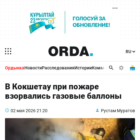
Ордынка
Новости
Расследования
Истории
Комментарии
Бизнес 
В Кокшетау при пожаре
взорвались газовые баллоны
02 мая 2026
21:20
Рустам Муратов