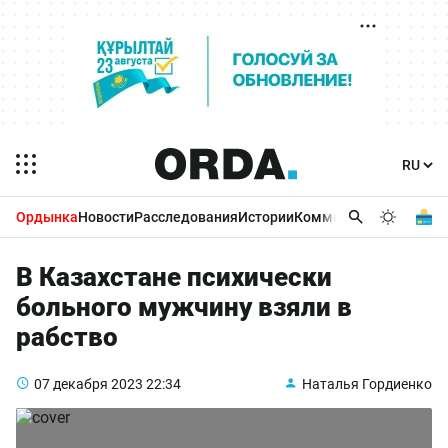
Ордынка
Новости
Расследования
Истории
Комментарии
Бизнес 
В Казахстане психически
больного мужчину взяли в
рабство
07 декабря 2023
22:34
Наталья Гордиенко