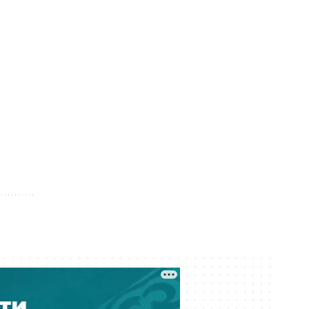
Борьба за танк в Темиртау: аким
пообещал не сносить скандально
известный объект
Сегодня 14:00
Ожидаемая перестановка:
Атырауский НПЗ возглавил
Муратжан Мусайбеков
Сегодня 13:10
Операторов связи в Казахстане
заставили учитывать риски сбоев
и подмены номеров
Сегодня 12:41
Чемпион Евро-88 будет
тренировать сборную Казахстана
по футболу
Сегодня 12:40