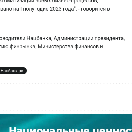
втоматизации новых бизнес-процессов,
но на I полугодие 2023 года", - говорится в
ководители Нацбанка, Администрации президента,
итию финрынка, Министерства финансов и
Нацбанк рк