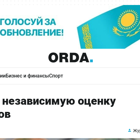
ии
Бизнес и финансы
Спорт
т независимую оценку
ов
Жу