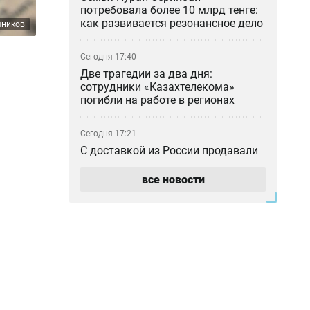
потребовала более 10 млрд тенге:
как развивается резонансное дело
чников
Сегодня 17:40
Две трагедии за два дня:
сотрудники «Казахтелекома»
погибли на работе в регионах
Сегодня 17:21
С доставкой из России продавали
поддельные госномера по
Казахстану
все новости
Сегодня 16:40
КНБ и военные избавляются от
бесполезных бронежилетов,
противогазов и портретов
Назарбаева
Сегодня 16:15