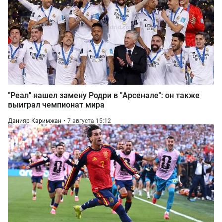
"Реал" нашел замену Родри в "Арсенале": он также
выиграл чемпионат мира
Данияр Каримжан
7 августа 15:12