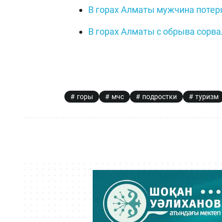
В горах Алматы мужчина потеря
В горах Алматы с обрыва сорва
горы
мчс
подростки
туризм