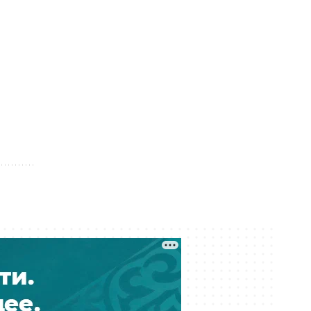
Атырауский НПЗ возглавил
Муратжан Мусайбеков
Вчера 13:10
Операторов связи в Казахстане
заставили учитывать риски сбоев
и подмены номеров
Вчера 12:41
Чемпион Евро-88 будет
тренировать сборную Казахстана
по футболу
Вчера 12:40
В престижной школе Таиланда
школьник застрелил
родственников, учителей и
одноклассников
Вчера 12:15
Серный конфликт: ExxonMobil