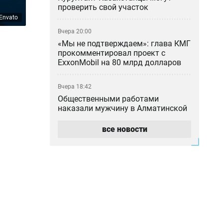
проверить свой участок
Envato
Вчера 20:00
«Мы не подтверждаем»: глава КМГ
прокомментировал проект с
ExxonMobil на 80 млрд долларов
Вчера 18:42
Общественными работами
наказали мужчину в Алматинской
области за сталкинг
все новости
Вчера 17:42
Семья Нурай Серикбай
потребовала более 10 млрд тенге:
как развивается резонансное дело
Вчера 17:40
Две трагедии за два дня:
сотрудники «Казахтелекома»