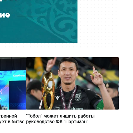
предложила Казахстану проект на
$80 млрд в обмен на закрытие
споров
Вчера 12:14
Выше 40 по всей стране: Казахстан
накроет жара с 8 по 10 августа
твенной
"Тобол" может лишить работы
ует в битве
руководство ФК "Партизан"