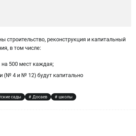
аны строительство, реконструкция и капитальный
я, в том числе:
 на 500 мест каждая;
 (№ 4 и № 12) будут капитально
тские сады
Досаев
школы