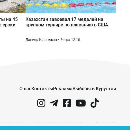
Сегодня 08:59
Прикладная криптография и
ты на 45
Казахстан завоевал 17 медалей на
нейросети: как будут изучать ИИ в
е сроки
крупном турнире по плаванию в США
казахстанских школах
Данияр Каримжан
Вчера 12:10
О нас
Контакты
Реклама
Выборы в Курултай