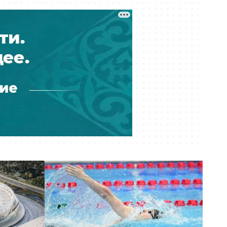
Сегодня 10:59
Обещал квартиру на Кипре:
Интерпол вернул в Казахстан
подозреваемого в мошенничестве
Сегодня 10:27
К чему придёт суд? Астанчанка
требует компенсацию за
утонувшую во время ливня
иномарку
Сегодня 10:17
Почти 180 млрд тенге за полгода:
почему казахстанцы всё больше
тратят на ремонт авто
Сегодня 09:46
Блогер-миллионник Кайсар Камза
летит домой под конвоем