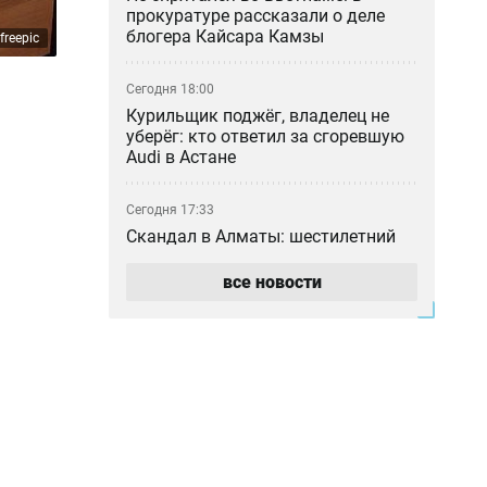
прокуратуре рассказали о деле
блогера Кайсара Камзы
freepic
Сегодня 18:00
Курильщик поджёг, владелец не
уберёг: кто ответил за сгоревшую
Audi в Астане
Сегодня 17:33
Скандал в Алматы: шестилетний
особенный ребёнок сбежал из
центра реабилитации и потерялся
все новости
Сегодня 17:17
Пакет акций ERG всё-таки перешёл
в собственность «Самрук-Казына»
Сегодня 16:35
В частном детсаду Атырау
годовалого ребёнка могли