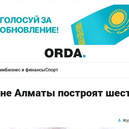
ии
Бизнес и финансы
Спорт
не Алматы построят шес
Жу