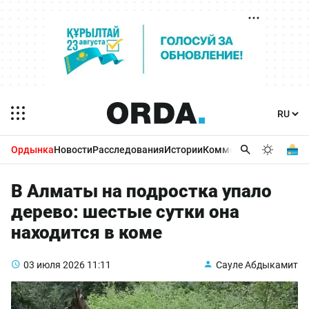
Ордынка
Новости
Расследования
Истории
Комментарии
Бизнес 
В Алматы на подростка упало
дерево: шестые сутки она
находится в коме
03 июля 2026
11:11
Сауле Абдыкамит