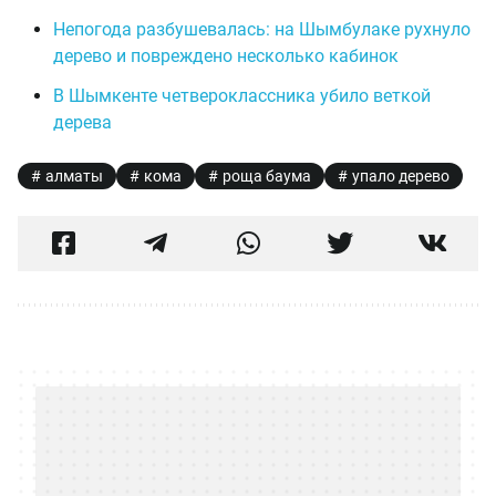
Непогода разбушевалась: на Шымбулаке рухнуло
дерево и повреждено несколько кабинок
В Шымкенте четвероклассника убило веткой
дерева
алматы
кома
роща баума
упало дерево