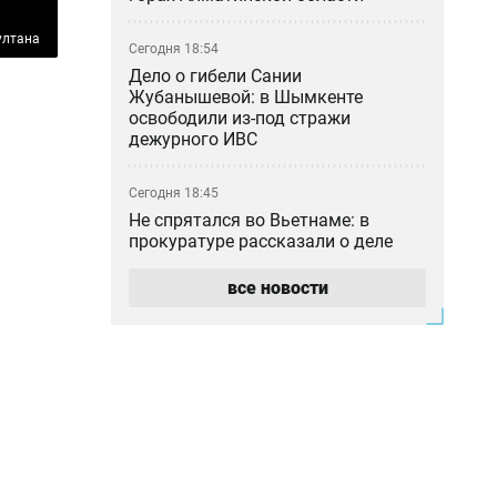
ултана
Сегодня 18:54
Дело о гибели Сании
Жубанышевой: в Шымкенте
освободили из-под стражи
дежурного ИВС
Сегодня 18:45
Не спрятался во Вьетнаме: в
прокуратуре рассказали о деле
блогера Кайсара Камзы
все новости
Сегодня 18:00
Курильщик поджёг, владелец не
уберёг: кто ответил за сгоревшую
Audi в Астане
Сегодня 17:33
Скандал в Алматы: шестилетний
особенный ребёнок сбежал из