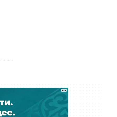
дипфейков
Сегодня 14:03
Выбиты зубы, сломана челюсть:
детали истории ребенка, сбитого
на велосипеде в Актобе
Сегодня 12:53
Река Есиль в Астане «зацвела»: что
произошло и опасно ли это
Сегодня 12:37
Проезд по БАКАД подорожает
вдвое с 10 августа 2026 года
Сегодня 12:36
В Алматы меняют правила
парковки: за что теперь придётся
платить водителям