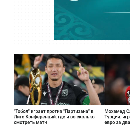
"Тобол" играет против "Партизана" в
Мохамед Са
Лиге Конференций: где и во сколько
Турции: иг
смотреть матч
евро за два