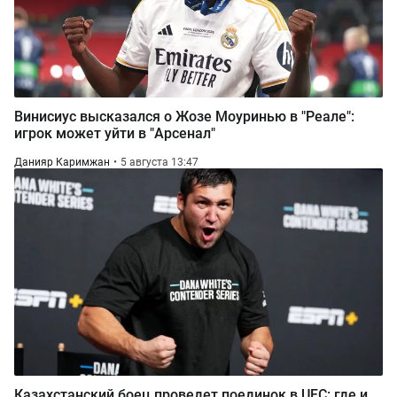
Винисиус высказался о Жозе Моуринью в "Реале":
игрок может уйти в "Арсенал"
Данияр Каримжан
5 августа 13:47
Казахстанский боец проведет поединок в UFC: где и