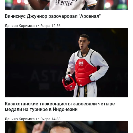
Винисиус Джуниор разочаровал "Арсенал"
Данияр Каримжан
Вчера 12:56
Казахстанские таэквондисты завоевали четыре
медали на турнире в Индонезии
Данияр Каримжан
Вчера 14:38