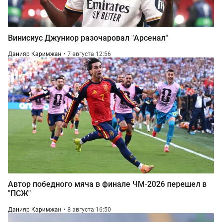
Винисиус Джуниор разочаровал "Арсенал"
Данияр Каримжан
7 августа 12:56
Автор победного мяча в финале ЧМ-2026 перешел в
"ПСЖ"
Данияр Каримжан
8 августа 16:50