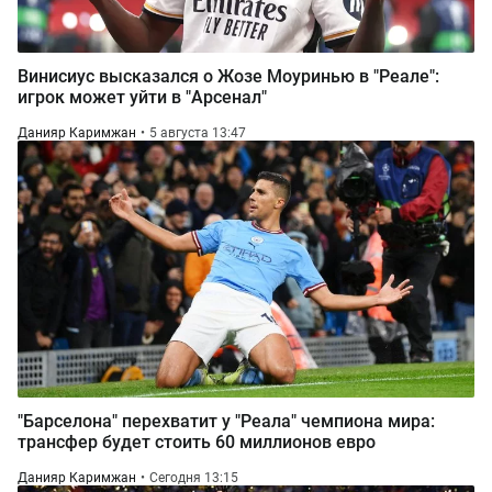
Винисиус высказался о Жозе Моуринью в "Реале":
игрок может уйти в "Арсенал"
Данияр Каримжан
5 августа 13:47
"Барселона" перехватит у "Реала" чемпиона мира:
трансфер будет стоить 60 миллионов евро
Данияр Каримжан
Сегодня 13:15