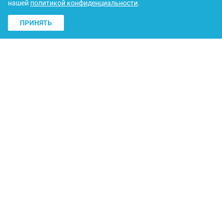
нашей
политикой конфиденциальности
.
ПРИНЯТЬ
"Арсенал" совершил многомилионный трансфер из
АПЛ
Данияр Каримжан
Вчера 16:30
Винисиус Джуниор разочаровал "Арсенал"
Данияр Каримжан
7 августа 12:56