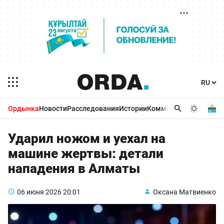
Ордынка
Новости
Расследования
Истории
Комментарии
Бизнес 
Ударил ножом и уехал на
машине жертвы: детали
нападения в Алматы
06 июня 2026
20:01
Оксана Матвиенко