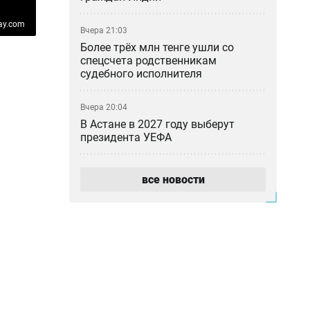
ay.com
Вчера 21:03
Более трёх млн тенге ушли со
спецсчета родственникам
судебного исполнителя
Вчера 20:04
В Астане в 2027 году выберут
президента УЕФА
Вчера 19:27
все новости
Тигрица в окрестностях Балхаша —
настоящая или ИИ?
Вчера 18:46
«Казахмыс» приступил к
строительству самого глубокого
шахтного ствола в Казахстане