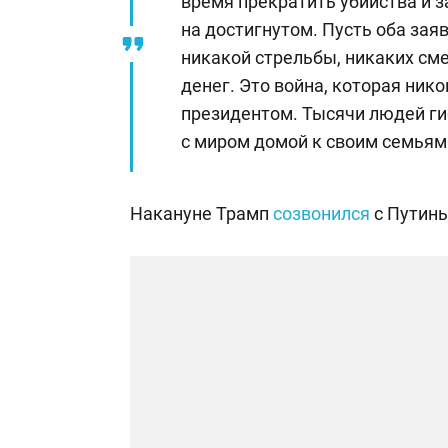
время прекратить убийства и 
на достигнутом. Пусть оба зая
никакой стрельбы, никаких см
денег. Это война, которая нико
президентом. Тысячи людей ги
с миром домой к своим семьям
Накануне Трамп
созвонился
с Путины