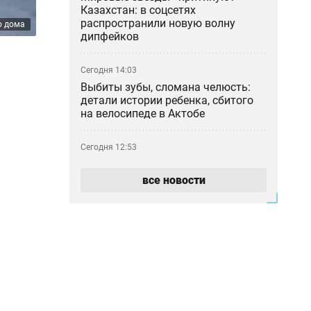
Казахстан: в соцсетях
распространили новую волну
о дома
дипфейков
Сегодня 14:03
Выбиты зубы, сломана челюсть:
детали истории ребенка, сбитого
на велосипеде в Актобе
Сегодня 12:53
Река Есиль в Астане «зацвела»: что
произошло и опасно ли это
все новости
Сегодня 12:37
Проезд по БАКАД подорожает
вдвое с 10 августа 2026 года
Сегодня 12:36
В Алматы меняют правила
парковки: за что теперь придётся