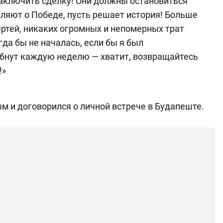
заключить сделку! Они должны остановиться
вляют о Победе, пусть решает история! Больше
ертей, никаких огромных и непомерных трат
гда бы не началась, если бы я был
бнут каждую неделю — хватит, возвращайтесь
!»
м и договорился о личной встрече в Будапеште.