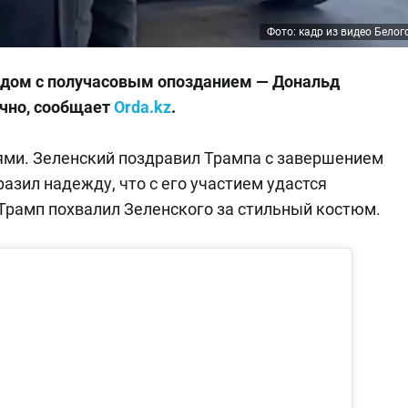
Фото: кадр из видео Белог
 дом с получасовым опозданием — Дональд
ично, сообщает
Orda.kz
.
ми. Зеленский поздравил Трампа с завершением
азил надежду, что с его участием удастся
т Трамп похвалил Зеленского за стильный костюм.