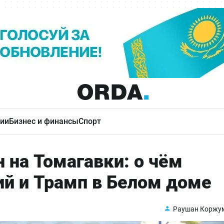
ии
Бизнес и финансы
Спорт
 на Томагавки: о чём
ий и Трамп в Белом доме
Раушан Коржу