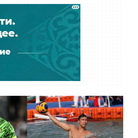
Вчера 11:18
Получила 9 миллионов, а должна
26: как ростовщик из Костаная
обирал людей
Вчера 11:07
Массовые увольнения, угрозы и
проверки: на что жалуются врачи
поликлиники № 1 Алматы
Вчера 10:59
Обещал квартиру на Кипре:
Интерпол вернул в Казахстан
подозреваемого в мошенничестве
Вчера 10:27
К чему придёт суд? Астанчанка
требует компенсацию за
утонувшую во время ливня
иномарку