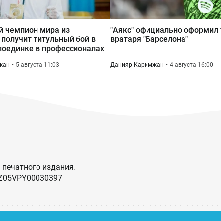
й чемпион мира из
"Аякс" официально оформил
 получит титульный бой в
вратаря "Барселона"
оединке в профессионалах
жан
5 августа 11:03
Данияр Каримжан
4 августа 16:00
 печатного издания,
KZ05VPY00030397