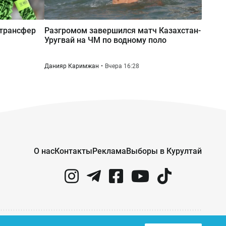
Вчера 10:17
Почти 180 млрд тенге за полгода:
 трансфер
Разгромом завершился матч Казахстан-
почему казахстанцы всё больше
Уругвай на ЧМ по водному поло
тратят на ремонт авто
Данияр Каримжан
Вчера 16:28
О нас
Контакты
Реклама
Выборы в Курултай