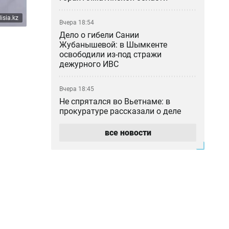
isia.kz
Вчера 18:54
Дело о гибели Сании
Жубанышевой: в Шымкенте
освободили из-под стражи
дежурного ИВС
Вчера 18:45
Не спрятался во Вьетнаме: в
прокуратуре рассказали о деле
блогера Кайсара Камзы
все новости
Вчера 18:00
Курильщик поджёг, владелец не
уберёг: кто ответил за сгоревшую
Audi в Астане
Вчера 17:33
Скандал в Алматы: шестилетний
особенный ребёнок сбежал из