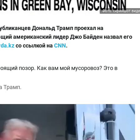
Фото: скриншот вид
убликанцев Дональд Трамп проехал на
ующий американский лидер Джо Байден назвал его
rda.kz
со ссылкой на
CNN
.
оящий позор. Как вам мой мусоровоз? Это в
а Трамп.