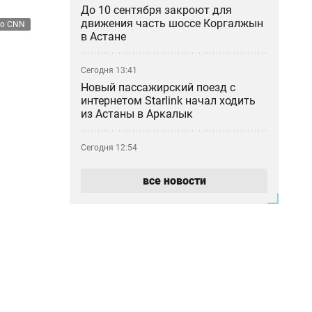
До 10 сентября закроют для
движения часть шоссе Коргалжын
ео CNN
в Астане
Сегодня 13:41
Новый пассажирский поезд с
интернетом Starlink начал ходить
из Астаны в Аркалык
Сегодня 12:54
Казино построят в Алматинской
области: местные жители
все новости
опасаются роста лудомании
Сегодня 11:22
«Как 50 таблеток оказались в
камере?»: мать умершей в ИВС
девушки отреагировала на
освобождение сотрудника