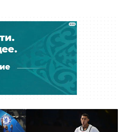
потребовала более 10 млрд тенге:
как развивается резонансное дело
Вчера 17:40
Две трагедии за два дня:
сотрудники «Казахтелекома»
погибли на работе в регионах