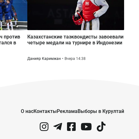
тч против
Казахстанские таэквондисты завоевали
тался в
четыре медали на турнире в Индонезии
Данияр Каримжан
Вчера 14:38
О нас
Контакты
Реклама
Выборы в Курултай