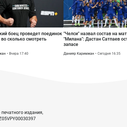
кий боец проведет поединок
"Челси" назвал состав на ма
и во сколько смотреть
"Милана": Дастан Сатпаев ос
запасе
жан
Вчера 17:40
Данияр Каримжан
Сегодня 16:35
 печатного издания,
KZ05VPY00030397