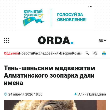
Ордынка
Новости
Расследования
Истории
Комментарии
Бизнес 
Тянь-шаньским медвежатам
Алматинского зоопарка дали
имена
24 апреля 2026
18:00
Алина Елгелдина