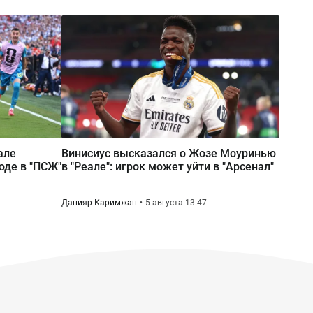
Вчера 12:53
Река Есиль в Астане «зацвела»: что
произошло и опасно ли это
але
Винисиус высказался о Жозе Моуринью
оде в "ПСЖ"
в "Реале": игрок может уйти в "Арсенал"
Данияр Каримжан
5 августа 13:47