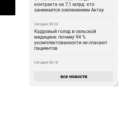
контракта на 7,1 млрд: кто
занимается озеленением Актау
Сегодня 08:30
Кадровый голод в сельской
медицине: почему 94 %
укомплектованности не спасают
пациентов
Сегодня 08:18
Трамп закрыл лазейку для
получения гражданства США через
все новости
роды
Сегодня 06:24
Жара и ветер — прогноз погоды на
7 августа
Сегодня 00:34
В Казахстане за день произошло