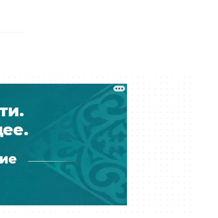
Вчера 16:35
В частном детсаду Атырау
годовалого ребёнка могли
подвергнуть насилию
Вчера 15:43
Государственный пакет ERG
передали «Самрук-Казыне» —
экономист
Вчера 15:00
Мировые звёзды «критикуют»
Казахстан: в соцсетях
распространили новую волну
дипфейков
Вчера 14:03
Выбиты зубы, сломана челюсть:
детали истории ребенка, сбитого
на велосипеде в Актобе