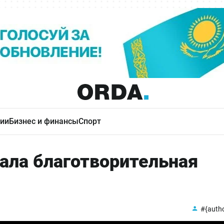
ии
Бизнес и финансы
Спорт
ала благотворительная
#{auth