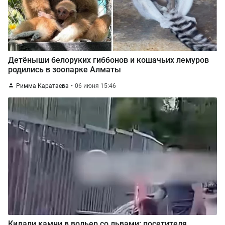
Детёныши белоруких гиббонов и кошачьих лемуров
родились в зоопарке Алматы
Римма Каратаева
06 июня 15:46
Кидали камни в вольер со львами: посетителя