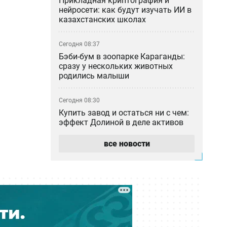
Прикладная криптография и
нейросети: как будут изучать ИИ в
казахстанских школах
Сегодня 08:37
Бэби-бум в зоопарке Караганды:
сразу у нескольких животных
родились малыши
Сегодня 08:30
Купить завод и остаться ни с чем:
эффект Долиной в деле активов
«Агропродукта»
все новости
Сегодня 06:27
Град и шквал: прогноз погоды на 6
августа
Сегодня 01:39
Экс-супруга Бишимбаева заявила,
что бывшая свекровь хочет