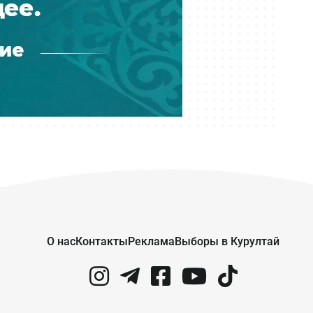
отсудить у неё 25 млн тенге
Вчера 22:03
Из Алматы депортировали 35
граждан Индии
Вчера 21:03
Более трёх млн тенге ушли со
спецсчета родственникам
судебного исполнителя
Вчера 20:04
В Астане в 2027 году выберут
президента УЕФА
О нас
Контакты
Реклама
Выборы в Курултай
Вчера 19:27
Тигрица в окрестностях Балхаша —
настоящая или ИИ?