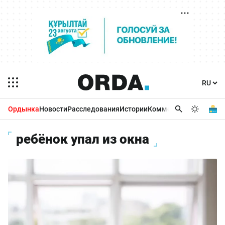
Ордынка
Новости
Расследования
Истории
Комментарии
Бизнес 
ребёнок упал из окна