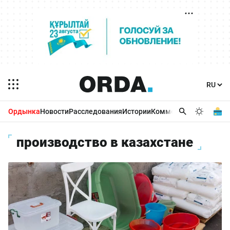
Ордынка
Новости
Расследования
Истории
Комментарии
Бизнес 
производство в казахстане