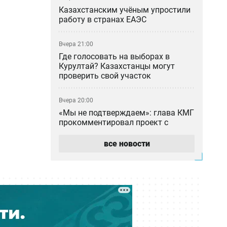
Казахстанским учёным упростили
работу в странах ЕАЭС
Вчера 21:00
Где голосовать на выборах в
Курултай? Казахстанцы могут
проверить свой участок
Вчера 20:00
«Мы не подтверждаем»: глава КМГ
прокомментировал проект с
ExxonMobil на 80 млрд долларов
все новости
Вчера 18:42
Общественными работами
наказали мужчину в Алматинской
области за сталкинг
Вчера 17:42
Семья Нурай Серикбай