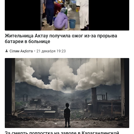
Жительница Актау получила ожог из-за прорыва
батареи в больнице
Сіләм Ақбота
21 декабря 19:23
За смерть подростка на заводе в Карагандинской