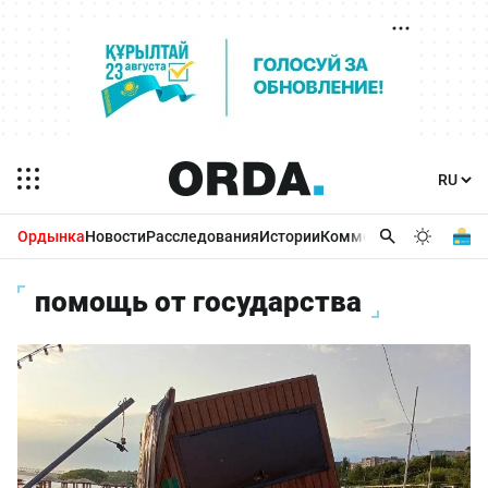
Ордынка
Новости
Расследования
Истории
Комментарии
Бизнес 
помощь от государства