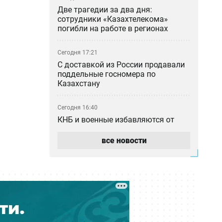
Две трагедии за два дня:
сотрудники «Казахтелекома»
погибли на работе в регионах
Сегодня 17:21
С доставкой из России продавали
поддельные госномера по
Казахстану
Сегодня 16:40
КНБ и военные избавляются от
бесполезных бронежилетов,
противогазов и портретов
все новости
Назарбаева
Сегодня 16:15
Бывший рынок Кайрата
Сатыбалды «Байсат» в Алматы
продали за миллиарды тенге