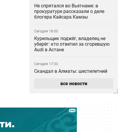
Не спрятался во Вьетнаме: в
прокуратуре рассказали о деле
блогера Кайсара Камзы
Сегодня 18:00
Курильщик поджёг, владелец не
уберёг: кто ответил за сгоревшую
Audi в Астане
Сегодня 17:33
Скандал в Алматы: шестилетний
особенный ребёнок сбежал из
центра реабилитации и потерялся
все новости
Сегодня 17:17
Пакет акций ERG всё-таки перешёл
в собственность «Самрук-Казына»
Сегодня 16:35
В частном детсаду Атырау