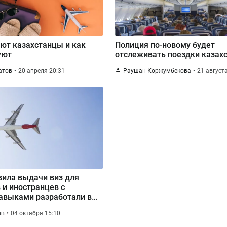
ют казахстанцы и как
Полиция по-новому будет
уют
отслеживать поездки казах
атов
20 апреля 20:31
Раушан Коржумбекова
21 август
вила выдачи виз для
 и иностранцев с
авыками разработали в
е
ов
04 октября 15:10