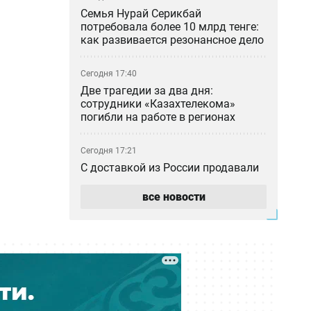
Семья Нурай Серикбай
потребовала более 10 млрд тенге:
как развивается резонансное дело
Сегодня 17:40
Две трагедии за два дня:
сотрудники «Казахтелекома»
погибли на работе в регионах
Сегодня 17:21
С доставкой из России продавали
поддельные госномера по
Казахстану
все новости
Сегодня 16:40
КНБ и военные избавляются от
бесполезных бронежилетов,
противогазов и портретов
Назарбаева