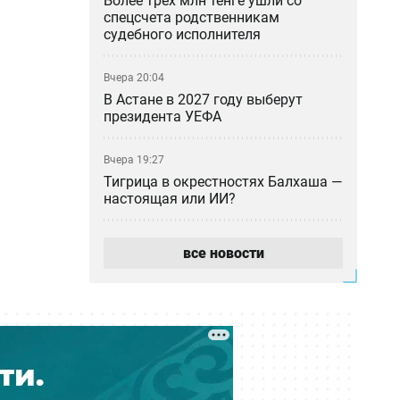
Более трёх млн тенге ушли со
спецсчета родственникам
судебного исполнителя
Вчера 20:04
В Астане в 2027 году выберут
президента УЕФА
Вчера 19:27
Тигрица в окрестностях Балхаша —
настоящая или ИИ?
Вчера 18:46
все новости
«Казахмыс» приступил к
строительству самого глубокого
шахтного ствола в Казахстане
Вчера 18:37
Азиатский клещ научился
размножаться бесполым путём —
учёные