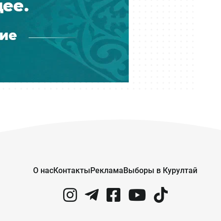
Вчера 17:40
Почти 600 квартир возвели для
очередников в алматинском
микрорайоне Калкаман-2
Вчера 17:30
Более 20 членов ОПГ осудили за
мошенничество с кредитами на
два млрд тенге
Вчера 17:30
Град с яйцо и упавшие на авто
деревья: улицы Усть-Каменогорска
вновь затопило
О нас
Контакты
Реклама
Выборы в Курултай
Вчера 17:00
В Казахстане меняют требования к
камерам: минимум — HD и запись
на 30 суток