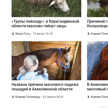
«Трупы повсюду»: в Карагандинской
Причиной г
области массово гибнут овцы
Косшалкар
Инна Рутц
15 июля 16:18
Ксения Пол
Названа причина массового падежа
В Акмолин
лошадей в Акмолинской области
массовый 
Ксения Поляница
02 марта 06:41
Ксения Пол