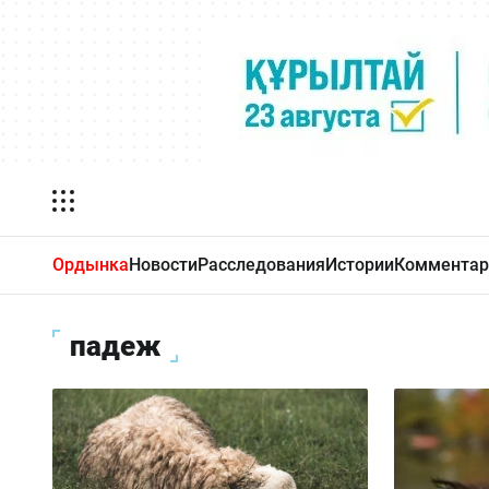
Ордынка
Новости
Расследования
Истории
Комментар
падеж