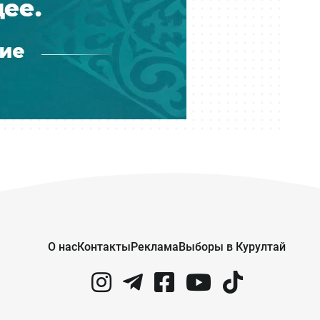
Вчера 19:05
Ахалтекинку Акжан из
президентской конюшни впервые
показали на просторах степи
Вчера 18:23
Пожар на обогатительной фабрике
в области Абай: эвакуировали 20
человек
Вчера 16:37
Минздрав опроверг жестокое
обращение с пациентами
психиатрической больницы в
Актасе
О нас
Контакты
Реклама
Выборы в Курултай
Вчера 15:19
Резервуар загорелся на нефтяном
месторождении в Мангистауской
области